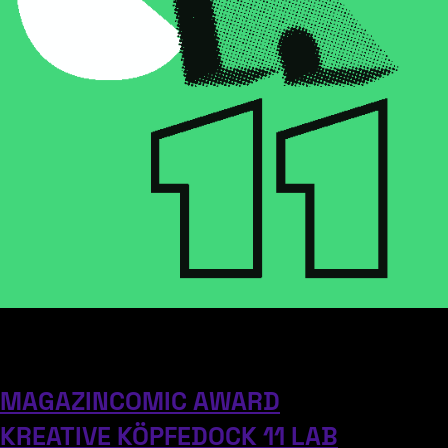
EVENTS
JOBS
OPEN CALLS
MUSIKWIRTSCHAFT
INKUBATOR
MAGAZIN
COMIC AWARD
KREATIVE KÖPFE
DOCK 11 LAB