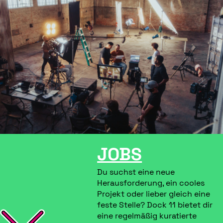
JOBS
Du suchst eine neue
Herausforderung, ein cooles
Projekt oder lieber gleich eine
feste Stelle? Dock 11 bietet dir
eine regelmäßig kuratierte