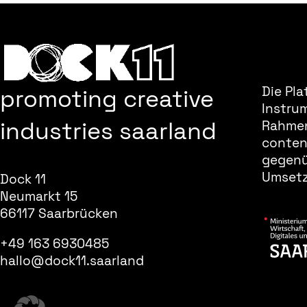
promoting creative
Die Pla
Instru
industries saarland
Rahmen
content
gegenüb
Umsetz
Dock 11
Neumarkt 15
66117 Saarbrücken
+49 163 6930485
hallo@dock11.saarland