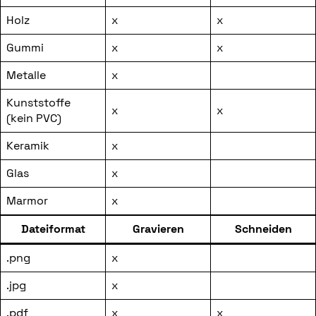
Holz
x
x
Gummi
x
x
Metalle
x
Kunststoffe
x
x
(kein PVC)
Keramik
x
Glas
x
Marmor
x
Dateiformat
Gravieren
Schneiden
.png
x
.jpg
x
.pdf
x
x