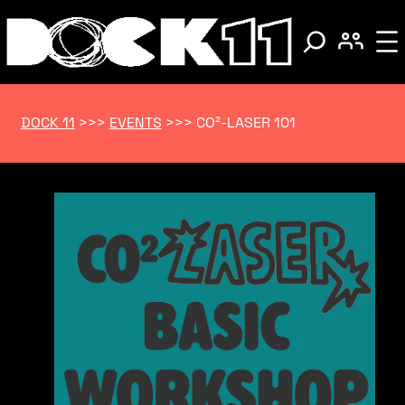
DOCK 11
>>>
EVENTS
>>>
CO²-LASER 101