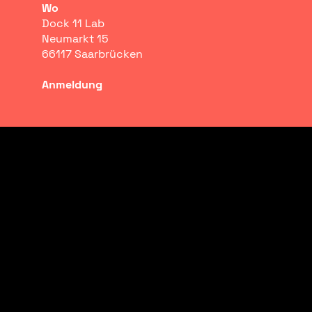
Wo
Dock 11 Lab
Neumarkt 15
66117 Saarbrücken
Anmeldung
CO²-Laser 101 – Basic Workshop
In diesem Kurs erhältst du eine Kurzvorstellung
über die Möglichkeiten des CO²-Lasers und
bekommst die Grundlagen zur Nutzung dieser
Maschine vermittelt.
Mit dem CO²-Laser lassen sich Plattenmaterialien
schneiden und gravieren.