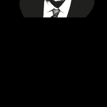
GbR
inszeniert sich als Gründung zweier
Büroangestellter, die 1997 dem grauen
Arbeitsalltag entkamen. Mit Einflüssen aus NDW,
New Wave und Hypnagogic Pop schreiben GbR
Lieder, die es eigentlich längst hätte geben
müssen. Aus dem anfänglichen Fluchtversuch
wurden bundesweite Live-Shows und große
Hymnen.
Datum
1. September 2026, 18 Uhr
Location
Dock 11 Saarland