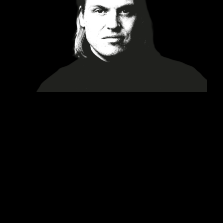
Foto: Walter Le Kon
Panel Teilnehmer:innen:
Lena Leick
Lena Leick hat Musikmanagement in Saarbrücken
studiert und verschiedene Praktika in der
Musikbranche absolviert, bevor sie sich 2020
selbstständig gemacht hat. Als
Künstlermanagerin mit eigenem Label arbeitet sie
mit Kreativen aus verschiedensten Genre-
Richtungen zusammen und unterstützt sie bei