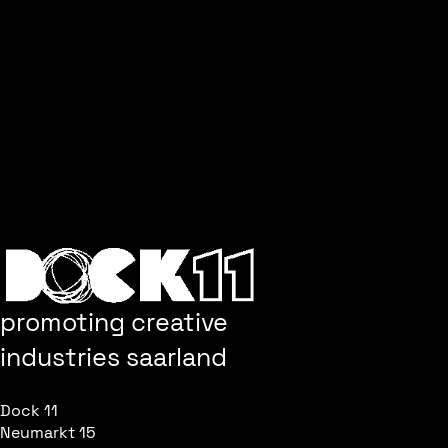
Neumarkt 15
66117 Saarbrücken
Eintritt frei, um Anmeldung wird gebeten.
MEHR INFOS
<<< ZURÜCK ZUR ÜBERSICHT
promoting creative
industries saarland
Dock 11
Neumarkt 15