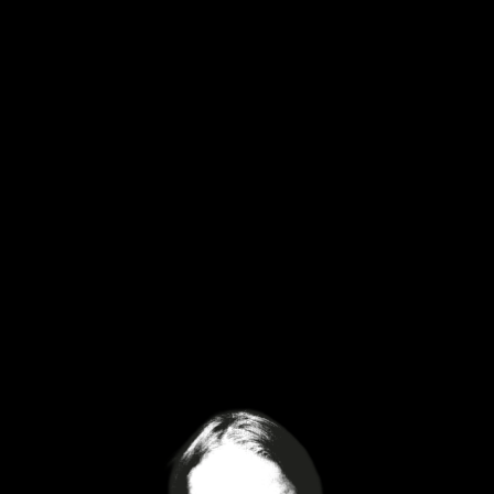
Speaker:
Henrik Rohde
Henrik Rohde ist seit 2022 als Projektmanager für
die Künstler:innenförderung der Initiative Musik
tätig. Zuvor war er hauptsächlich im Kunst- und
Kulturbereich tätig u.a. für die HALLE14 – Zentrum
für zeitgenössische Kunst und das Lindenow
Projektraumfestival. Er absolvierte ein Studium
der Theaterwissenschaften und co-gründete
2016 den Kunstraum nyg|west in Leipzig. Zudem
ist er als Musiker in der Band Flying Moon in
Space und als Soundkünstler in verschiedenen
Projekten aktiv.