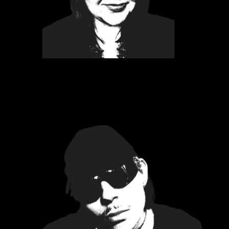
Joshua Pfeiffer / GbR
Das Synthpop-Duo GbR von Joshua Pfeiffer und
Xaver Held wurde 2024 für Produktion / PR und
Marketing von Initiative Musik Gefördert.