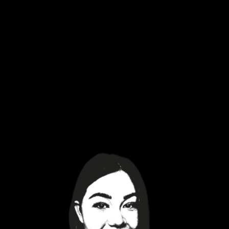
der Planung, Veröffentlichung und Promotion
ihrer Musik. Von 2021 bis 2024 war sie zudem
Projektleiterin des Female* Producer Collectives,
dem größten Förderprogramm für
Musikproduzent*innen in Deutschland. Seit 2025
lebt Lena in Hamburg und arbeitet bei ROBA
Music als Copyright Managerin. Über die
Künstler:innenförderung und
Infrastrukturförderung der Initiative
Musik hat Lena insgesamt Fördergelder im 6-
stelligen Bereich akquiriert und damit zahlreiche
Projekte umgesetzt.