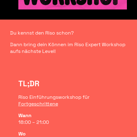
Du kennst den Riso schon?
Dann bring dein Können im Riso Expert Workshop
aufs nächste Level!
TL;DR
Riso Einführungsworkshop für
Fortgeschrittene
Wann
18:00 – 21:00
Wo