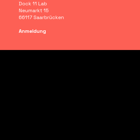
Dock 11 Lab
Neumarkt 15
66117 Saarbrücken
Anmeldung
Digitale Druckvorbereitung
In diesem Workshop vertiefst du deine Kenntnisse
im Riso-Druck und lernst, wie du digitale
Druckvorlagen gezielt für den Riso vorbereitest.
Der Fokus liegt auf der Arbeit mit PDFs sowie auf
der Planung mehrfarbiger Drucke.
Du arbeitest mit einem eigenen Motiv und
bereitest dieses in Photoshop und InDesign für