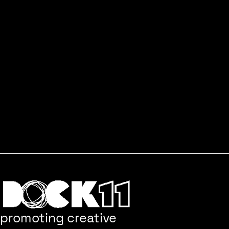
den Druck auf. Dabei geht es um Farbseparation,
Ebenen, Überdrucken und typische Riso-Effekte.
Anschließend setzt du deine Dateien direkt am
Risographen um und druckst deine Motive in
mehreren Farbebenen.
Voraussetzungen:
Eigenes Motiv sowie ein Laptop (Ipad, …) mit
Photoshop und InDesign. Grundkenntnisse in der
Risographie werden vorausgesetzt.
<<< ZURÜCK ZUR ÜBERSICHT
promoting creative