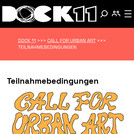
DOCK 11
>>>
CALL FOR URBAN ART
>>>
TEILNAHMEBEDINGUNGEN
Teilnahmebedingungen