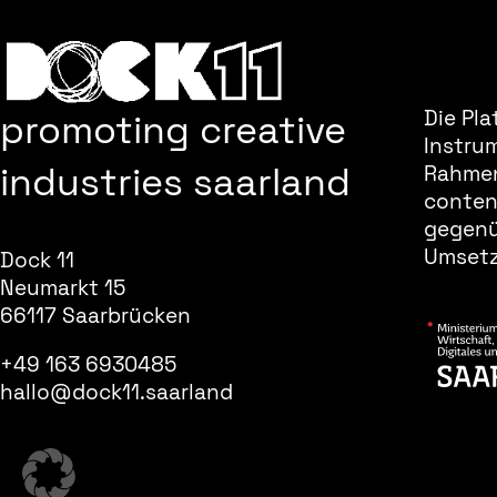
promoting creative
Die Pla
Instru
industries saarland
Rahmen
content
gegenüb
Umsetz
Dock 11
Neumarkt 15
66117 Saarbrücken
+49 163 6930485
hallo@dock11.saarland