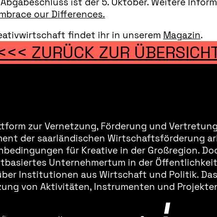
Abgabeschluss ist der 5. Oktober. Weitere Inform
mbrace our Differences.
eativwirtschaft findet ihr in unserem
Magazin
.
<<< ZURÜCK ZUR ÜBERSICH
ttform zur Vernetzung, Förderung und Vertretung 
ment der saarländischen Wirtschaftsförderung ar
bedingungen für Kreative in der Großregion. Doc
basiertes Unternehmertum in der Öffentlichkeit 
er Institutionen aus Wirtschaft und Politik. Da
ung von Aktivitäten, Instrumenten und Projekten