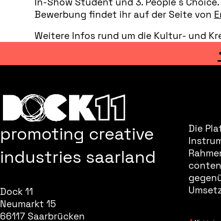
In-Show Student und 3. People´s Choice. 
Bewerbung findet ihr auf der Seite von
E
Weitere Infos rund um die Kultur- und Kr
promoting creative
Die Pla
Instru
industries saarland
Rahmen
content
gegenüb
Umsetz
Dock 11
Neumarkt 15
66117 Saarbrücken