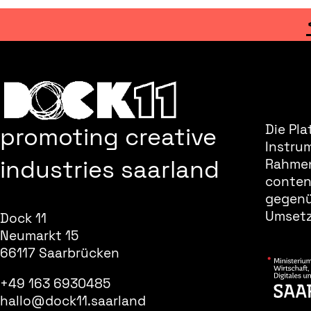
promoting creative
Die Pla
Instru
industries saarland
Rahmen
content
gegenüb
Umsetz
Dock 11
Neumarkt 15
66117 Saarbrücken
+49 163 6930485
hallo@dock11.saarland