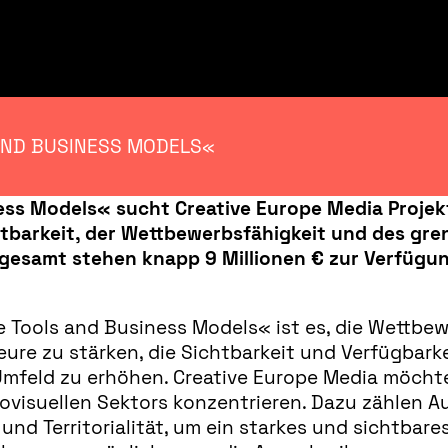
 AND BUSINESS MODELS«
iness Models« sucht Creative Europe Media Proj
tbarkeit, der Wettbewerbsfähigkeit und des gr
sgesamt stehen knapp 9 Millionen € zur Verfügun
 Tools and Business Models« ist es, die Wettbewe
ure zu stärken, die Sichtbarkeit und Verfügbark
Umfeld zu erhöhen. Creative Europe Media möchte 
isuellen Sektors konzentrieren. Dazu zählen Auf
und Territorialität, um ein starkes und sichtba