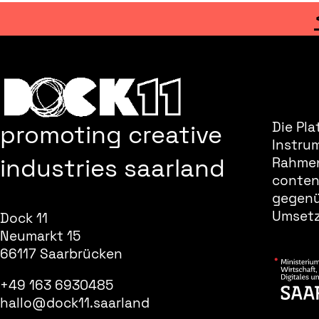
promoting creative
Die Pla
Instru
industries saarland
Rahmen
content
gegenüb
Umsetz
Dock 11
Neumarkt 15
66117 Saarbrücken
+49 163 6930485
hallo@dock11.saarland