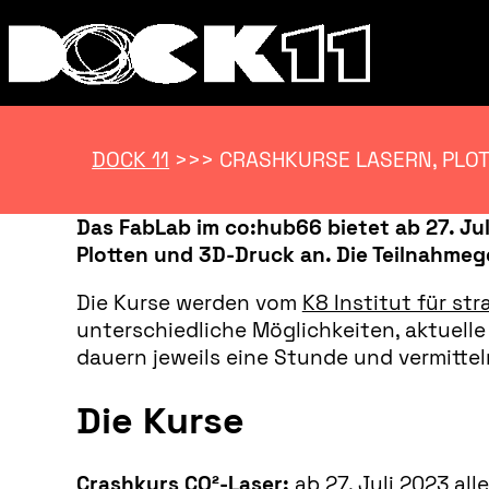
DOCK 11
>>>
CRASHKURSE LASERN, PLO
Das FabLab im co:hub66 bietet ab 27. Jul
Plotten und 3D-Druck an. Die Teilnahmeg
Die Kurse werden vom
K8 Institut für st
unterschiedliche Möglichkeiten, aktuel
dauern jeweils eine Stunde und vermitte
Die Kurse
Crashkurs CO²-Laser:
ab 27. Juli 2023 al