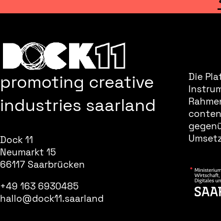
promoting creative
Die Pla
Instru
industries saarland
Rahmen
content
gegenüb
Umsetz
Dock 11
Neumarkt 15
66117 Saarbrücken
+49 163 6930485
hallo@dock11.saarland