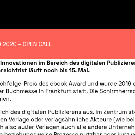
 2020 – OPEN CALL
Innovationen im Bereich des digitalen Publizier
eichfrist läuft noch bis 15. Mai.
Nachfolge-Preis des ebook Award und wurde 2019 
er Buchmesse in Frankfurt statt. Die Schirmherrs
men.
ich des digitalen Publizierens aus. Im Zentrum 
n Verlage oder verlagsähnliche Akteure (wie beis
h also außer Verlagen auch alle andere Unternehm
te beziehungsweise Prozesse nutzbar oder kurz vo