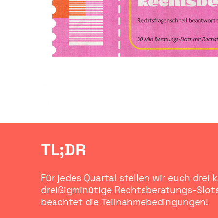
TL;DR
Für jedes Quartal stellen wir euch drei 
dreißigminütige Rechtsberatungs-Slots
beachtet die Teilnahmebedingungen!