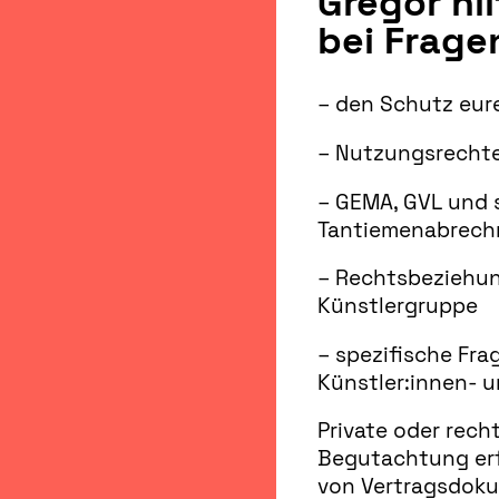
Gregor hi
bei Frage
– den Schutz eure
– Nutzungsrechte
– GEMA, GVL und 
Tantiemenabrech
– Rechtsbeziehun
Künstlergruppe
– spezifische Fra
Künstler:innen- u
Private oder rech
Begutachtung erf
von Vertragsdoku