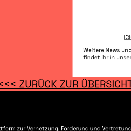
IC
Weitere News und 
findet ihr in uns
<<< ZURÜCK ZUR ÜBERSICH
ttform zur Vernetzung, Förderung und Vertretung 