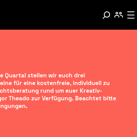
e Quartal stellen wir euch drei
ne für eine kostenfreie, individuell zu
chtsberatung rund um euer Kreativ-
gor Theado zur Verfügung. Beachtet bitte
ingungen.