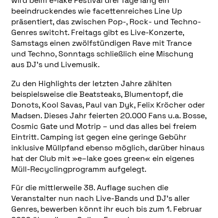
wird beim e-lake Festival drei Tage lang ein
beeindruckendes wie facettenreiches Line Up
präsentiert, das zwischen Pop-, Rock- und Techno-
Genres switcht. Freitags gibt es Live-Konzerte,
Samstags einen zwölfstündigen Rave mit Trance
und Techno, Sonntags schließlich eine Mischung
aus DJ’s und Livemusik.
Zu den Highlights der letzten Jahre zählten
beispielsweise die Beatsteaks, Blumentopf, die
Donots, Kool Savas, Paul van Dyk, Felix Kröcher oder
Madsen. Dieses Jahr feierten 20.000 Fans u.a. Bosse,
Cosmic Gate und Motrip – und das alles bei freiem
Eintritt. Camping ist gegen eine geringe Gebühr
inklusive Müllpfand ebenso möglich, darüber hinaus
hat der Club mit »e–lake goes green« ein eigenes
Müll-Recyclingprogramm aufgelegt.
Für die mittlerweile 38. Auflage suchen die
Veranstalter nun nach Live-Bands und DJ’s aller
Genres, bewerben könnt ihr euch bis zum 1. Februar