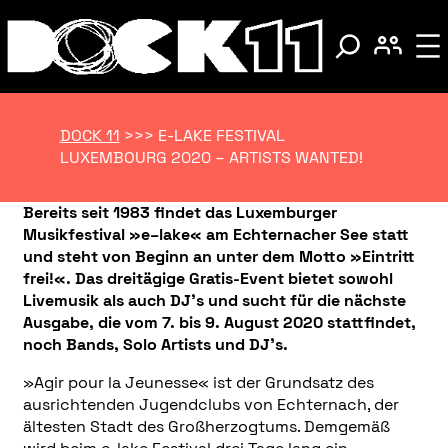
DOCK 11
>>>
E-LAKE FESTIVAL
LUXEMBOURG 2020 – ARTISTS WANTED!
Bereits seit 1983 findet das Luxemburger
Musikfestival »e–lake« am Echternacher See statt
und steht von Beginn an unter dem Motto »Eintritt
frei!«. Das dreitägige Gratis-Event bietet sowohl
Livemusik als auch DJ’s und sucht für die nächste
Ausgabe, die vom 7. bis 9. August 2020 stattfindet,
noch Bands, Solo Artists und DJ’s.
»Agir pour la Jeunesse« ist der Grundsatz des
ausrichtenden Jugendclubs von Echternach, der
ältesten Stadt des Großherzogtums. Demgemäß