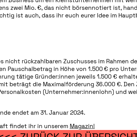
rem Business um ein Kleinstunternehmen mit weni
ns zwei Mio. €, das nicht börsennotiert ist, han
htig ist auch, dass ihr euch eurer Idee im Haupt
s nicht rückzahlbaren Zuschusses im Rahmen der
inen Pauschalbetrag in Höhe von 1.500 € pro Unt
ung tätige Gründer:innen jeweils 1.500 € erhalt
t beträgt die Maximalförderung 36.000 €. Den Z
 Personalkosten (Unternehmer:innenlohn) und we
nde endet am 31. Januar 2024.
aft findet ihr in unserem
Magazin!
<<< ZURÜCK ZUR ÜBERSICH