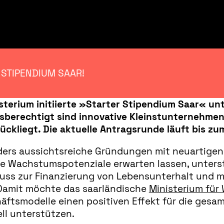
 STIPENDIUM SAAR!
terium initiierte »Starter Stipendium Saar« unt
sberechtigt sind innovative Kleinstunternehmen
ckliegt. Die aktuelle Antragsrunde läuft bis zu
s aussichtsreiche Gründungen mit neuartigen G
 Wachstumspotenziale erwarten lassen, unterst
ss zur Finanzierung von Lebensunterhalt und 
 Damit möchte das saarländische
Ministerium für 
tsmodelle einen positiven Effekt für die gesamt
ell unterstützen.