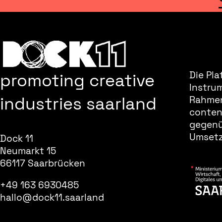
promoting creative
Die Pla
Instru
industries saarland
Rahmen
content
gegenüb
Umsetz
Dock 11
Neumarkt 15
66117 Saarbrücken
+49 163 6930485
hallo@dock11.saarland