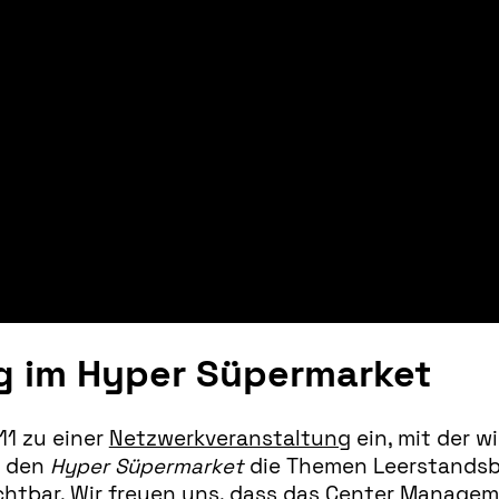
g im Hyper Süpermarket
11 zu einer
Netzwerkveranstaltung
ein, mit der w
h den
Hyper Süpermarket
die Themen Leerstandsb
ichtbar. Wir freuen uns, dass das Center Manage