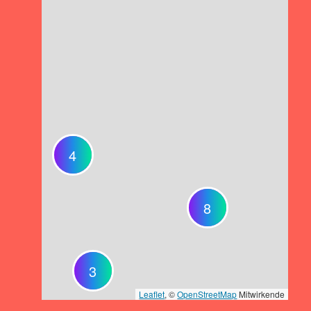
4
8
3
Leaflet
, ©
OpenStreetMap
Mitwirkende