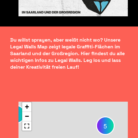
Du willst sprayen, aber weißt nicht wo? Unsere
Legal Walls Map zeigt legale Graffiti-Flächen im
Saarland und der Großregion. Hier findest du alle
wichtigen Infos zu Legal Walls. Leg los und lass
deiner Kreativität freien Lauf!
+
3
−
5