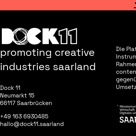
promoting creative
Die Pla
Instru
industries saarland
Rahmen
content
gegenüb
Umsetz
Dock 11
Neumarkt 15
66117 Saarbrücken
+49 163 6930485
hallo@dock11.saarland