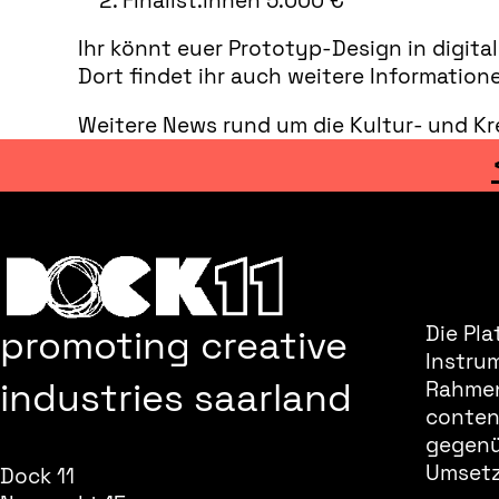
Finalist:innen 5.000 €
Ihr könnt euer Prototyp-Design in digita
Dort findet ihr auch weitere Informatio
Weitere News rund um die Kultur- und Kre
promoting creative
Die Pla
Instru
industries saarland
Rahmen
content
gegenüb
Umsetz
Dock 11