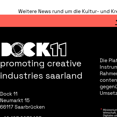
Weitere News rund um die Kultur- und Kre
promoting creative
Die Pla
Instru
industries saarland
Rahmen
content
gegenüb
Umsetz
Dock 11
Neumarkt 15
66117 Saarbrücken