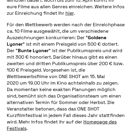
Minuten dauert. Noch bis zum 15. April könnt ihr
eure Filme aus allen Genres einreichen. Weitere Infos
zur Einreichung findet Ihr
hier
.
Für den Wettbewerb werden nach der Einreichphase
ca. 10 Filme ausgewählt, die um verschiedene
Auszeichnungen konkurrieren: Der “
Goldene
Lyoner
“ ist mit einem Preisgeld von 500 € dotiert.
Der “
Bunte Lyoner
“ ist der Publikumspreis und wird
mit 300 € honoriert. Darüber hinaus gibt es einen
zweiten und dritten Publikumspreis über 200 € bzw.
100 € Preisgeld. Vorgesehen ist, die
Wettbewerbsfilme von ONE SHOT am 15. Mai
2020 um 19.00 Uhr im Kino achteinhalb zu zeigen.
Da momentan keine exakten Planungen möglich
sind, bemüht sich das Organisationsteam um einen
alternativen Termin für Sommer oder Herbst. Die
Veranstalter betonen, dass das ONE SHOT
Kurzfilmfestival in jedem Fall dieses Jahr stattfinden
wird. Mehr Infos findet ihr auf der
Homepage des
Festivals
.