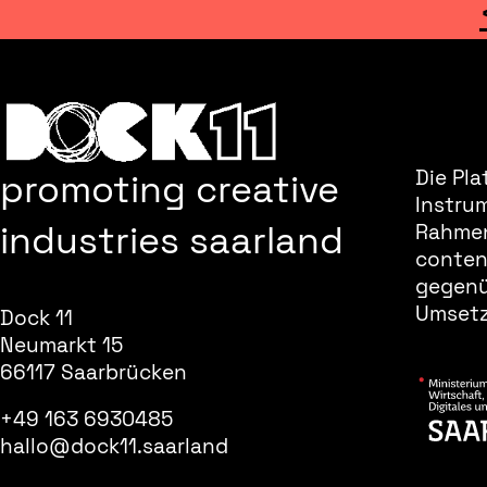
promoting creative
Die Pla
Instru
industries saarland
Rahmen
content
gegenüb
Umsetz
Dock 11
Neumarkt 15
66117 Saarbrücken
+49 163 6930485
hallo@dock11.saarland