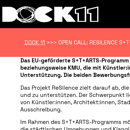
DOCK 11
>>>
OPEN CALL: RESILENCE S+
Das EU-geförderte S+T+ARTS-Programm v
beziehungsweise KMU, die mit Künstler:
Unterstützung. Die beiden Bewerbungsfr
Das Projekt ReSilence zielt darauf ab, d
und zu unterstützen. Der Schwerpunkt li
von Künstler:innen, Architekt:innen, Sta
Ausschreibung.
Im Rahmen des S+T+ARTS-Programms möch
die städtischen Umgebungen und Klanglan