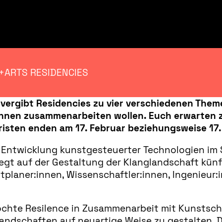
T+ARTS RESIDENCIES
ergibt Residencies zu vier verschiedenen Them
innen zusammenarbeiten wollen. Euch erwarten 
isten enden am 17. Februar beziehungsweise 17.
ie Entwicklung kunstgesteuerter Technologien im S
egt auf der Gestaltung der Klanglandschaft kün
dtplaner:innen, Wissenschaftler:innen, Ingenieur:
te Resilence in Zusammenarbeit mit Kunstscha
dschaften auf neuartige Weise zu gestalten. Dami