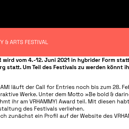
Y & ARTS FESTIVAL
M! wird vom 4.-12. Juni 2021 in hybrider Form sta
urg statt. Um Teil des Festivals zu werden könnt 
HAM! läuft der Call for Entries noch bis zum 28. F
eraktive Werke. Unter dem Motto
»
Be bold & darin
ehmt ihr am VRHAMMY! Award teil. Mit diesen hab
taltung des Festivals verliehen.
h zunächst ein Profil auf der Website des VRHAM