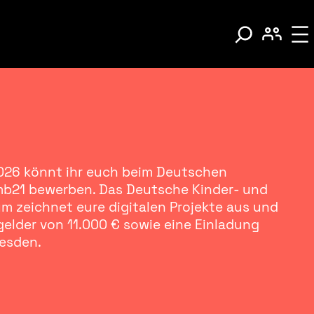
2026 könnt ihr euch beim Deutschen
mb21 bewerben. Das Deutsche Kinder- und
m zeichnet eure digitalen Projekte aus und
gelder von 11.000 € sowie eine Einladung
resden.