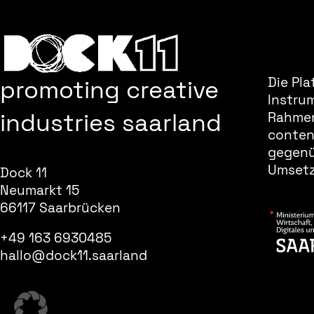
promoting creative
Die Pla
Instru
industries saarland
Rahmen
content
gegenüb
Umsetz
Dock 11
Neumarkt 15
66117 Saarbrücken
+49 163 6930485
hallo@dock11.saarland