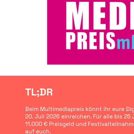
TL;DR
Beim Multimediapreis könnt ihr eure Dig
20. Juli 2026 einreichen. Für alle bis 25 
11.000 € Preisgeld und Festivalteilnah
auf euch.