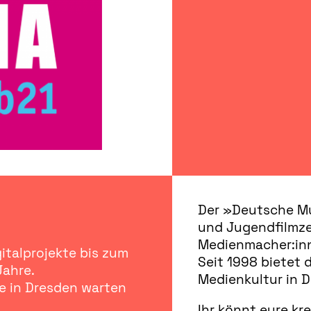
Der »Deutsche Mu
und Jugendfilmzen
Medienmacher:in
italprojekte bis zum
Seit 1998 bietet 
Jahre.
Medienkultur in 
me in Dresden warten
Ihr könnt eure kr