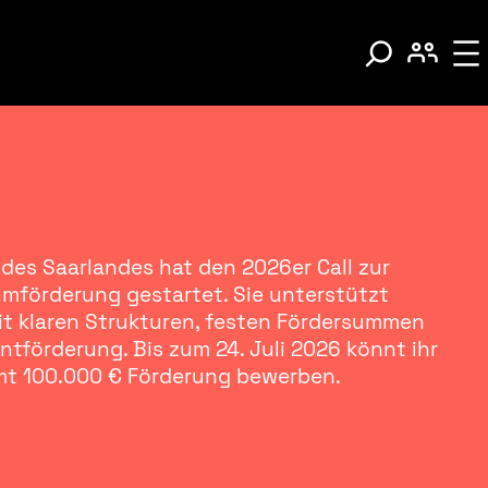
 des Saarlandes hat den 2026er Call zur
lmförderung gestartet. Sie unterstützt
it klaren Strukturen, festen Fördersummen
entförderung. Bis zum 24. Juli 2026 könnt ihr
mt 100.000 € Förderung bewerben.