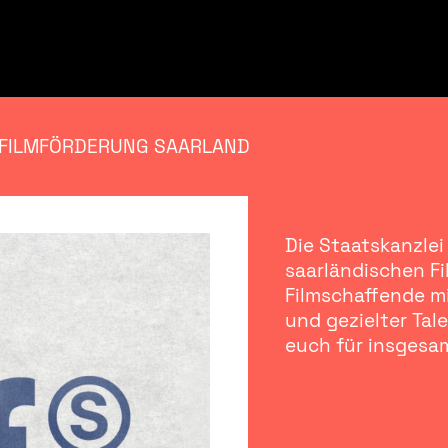
 FILMFÖRDERUNG SAARLAND
Die Staatskanzlei
saarländischen Fi
Filmschaffende m
und gezielter Tal
euch für insgesa