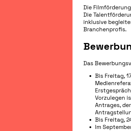
Die Filmförderung
Die Talentförderu
inklusive beglei
Branchenprofis.
Bewerbun
Das Bewerbungsve
Bis Freitag, 1
Medienreferat
Erstgespräch
Vorzulegen is
Antrages, der
Antragstellu
Bis Freitag, 2
Im September