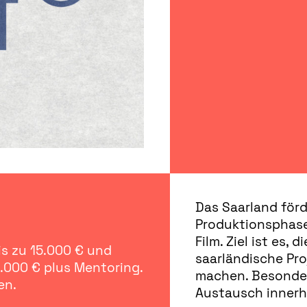
Das Saarland förd
Produktionsphasen
Film. Ziel ist es,
is zu 15.000 € und
saarländische Pro
.000 € plus Mentoring.
machen. Besonder
en.
Austausch innerh