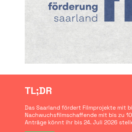
TL;DR
Das Saarland fördert Filmprojekte mit b
Nachwuchsfilmschaffende mit bis zu 10
Anträge könnt ihr bis 24. Juli 2026 stell