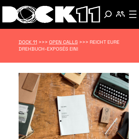
DOCK 11
>>>
OPEN CALLS
>>>
REICHT EURE
DREHBUCH-EXPOSÉS EIN!