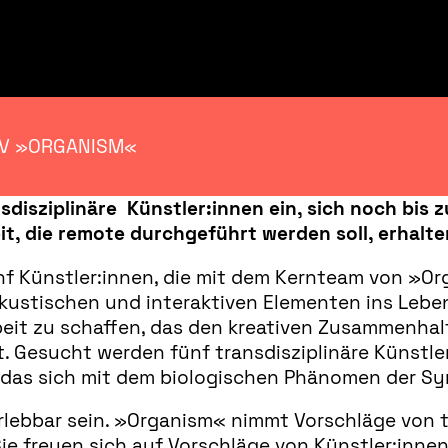
IV »ORGANISM«
disziplinäre Künstler:innen ein, sich noch bis zu
it, die remote durchgeführt werden soll, erhalte
nf Künstler:innen, die mit dem Kernteam von »
 akustischen und interaktiven Elementen ins Leben
beit zu schaffen, das den kreativen Zusammenhal
 Gesucht werden fünf transdisziplinäre Künstler,
, das sich mit dem biologischen Phänomen der Sy
 erlebbar sein. »Organism« nimmt Vorschläge von 
ie freuen sich auf Vorschläge von Künstler:innen