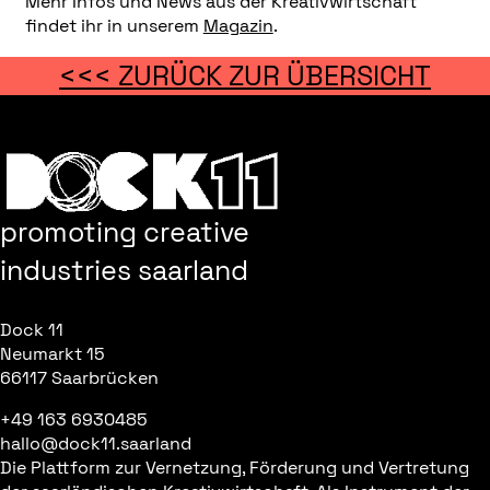
Mehr Infos und News aus der Kreativwirtschaft
findet ihr in unserem
Magazin
.
<<< ZURÜCK ZUR ÜBERSICHT
promoting creative
industries saarland
Dock 11
Neumarkt 15
66117 Saarbrücken
+49 163 6930485
hallo@dock11.saarland
Die Plattform zur Vernetzung, Förderung und Vertretung