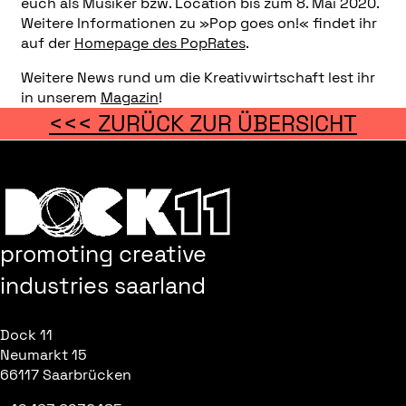
euch als Musiker bzw. Location bis zum 8. Mai 2020.
Weitere Informationen zu »Pop goes on!« findet ihr
auf der
Homepage des PopRates
.
Weitere News rund um die Kreativwirtschaft lest ihr
in unserem
Magazin
!
<<< ZURÜCK ZUR ÜBERSICHT
promoting creative
industries saarland
Dock 11
Neumarkt 15
66117 Saarbrücken