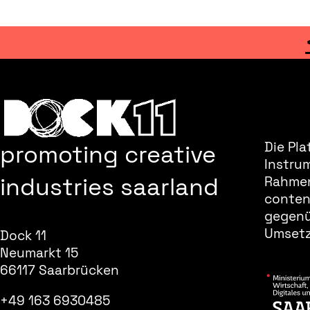
promoting creative
Die Pla
Instru
industries saarland
Rahmen
content
gegenüb
Umsetz
Dock 11
Neumarkt 15
66117 Saarbrücken
+49 163 6930485