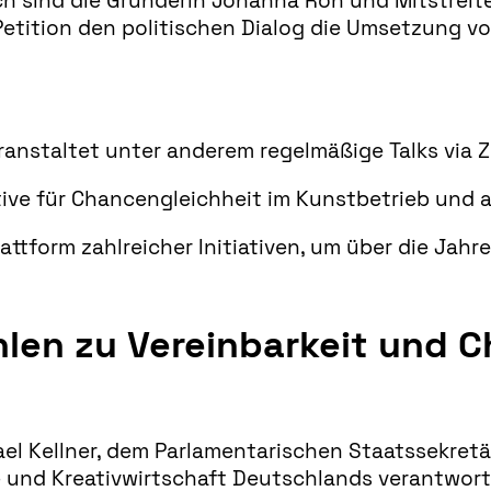
 sind die Gründerin Johanna Röh und Mitstreiter*i
Petition den politischen Dialog die Umsetzung v
anstaltet unter anderem regelmäßige Talks via
iative für Chancen­gleichheit im Kunst­betrieb un
lattform zahlreicher Initiativen, um über die J
hlen zu Vereinbarkeit und 
el Kellner, dem Parlamentarischen Staatssekretä
 und Kreativwirtschaft Deutschlands verantwortlic