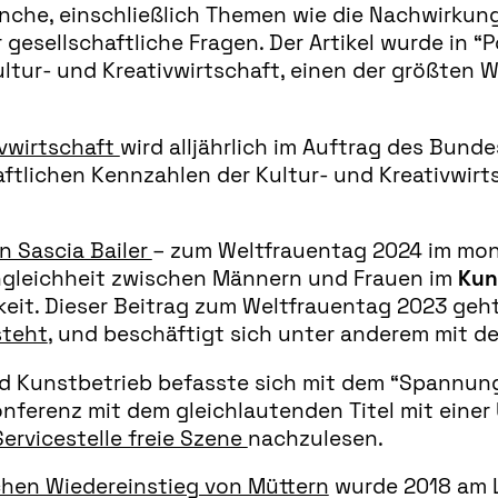
nche, einschließlich Themen wie die Nachwirkun
esellschaftliche Fragen. Der Artikel wurde in “Po
 Kultur- und Kreativwirtschaft, einen der größten
ivwirtschaft
wird alljährlich im Auftrag des Bund
haftlichen Kennzahlen der Kultur- und Kreativwir
on Sascia Bailer
– zum Weltfrauentag 2024 im mon
Ungleichheit zwischen Männern und Frauen im
Kun
eit. Dieser Beitrag zum Weltfrauentag 2023 geh
steht
, und beschäftigt sich unter anderem mit 
d Kunstbetrieb befasste sich mit dem “Spannung
konferenz mit dem gleichlautenden Titel mit einer
ervicestelle freie Szene
nachzulesen.
ichen Wiedereinstieg von Müttern
wurde 2018 am L