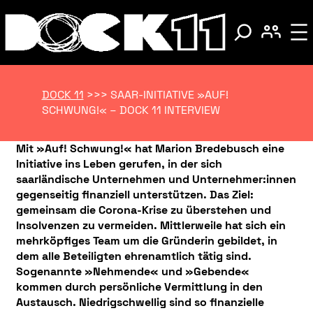
DOCK 11
>>>
SAAR-INITIATIVE »AUF!
SCHWUNG!« – DOCK 11 INTERVIEW
Mit »Auf! Schwung!« hat Marion Bredebusch eine
Initiative ins Leben gerufen, in der sich
saarländische Unternehmen und Unternehmer:innen
gegenseitig finanziell unterstützen. Das Ziel:
gemeinsam die Corona-Krise zu überstehen und
Insolvenzen zu vermeiden. Mittlerweile hat sich ein
mehrköpfiges Team um die Gründerin gebildet, in
dem alle Beteiligten ehrenamtlich tätig sind.
Sogenannte
»
Nehmende
«
und
»
Gebende
«
kommen durch persönliche Vermittlung in den
Austausch. Niedrigschwellig sind so finanzielle