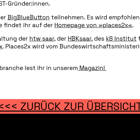
IST-Gründer:innen.
ber
BigBlueButton
teilnehmen. Es wird empfohlen,
 findet ihr auf der
Homepage von »places2x«
.
altung der
htw saar
, der
HBKsaar
, des
k8 Institut
f
x
. Places2x wird vom Bundeswirtschaftsminister
branche lest ihr in unserem
Magazin!
<<< ZURÜCK ZUR ÜBERSICH