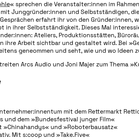
ohle
« sprechen die Veranstalter:innen im Rahme
 mit Junggründer:innen und Selbstständigen, di
Gesprächen erfahrt ihr von den Gründer:innen, w
 in ihrer Selbstständigkeit. Dieses Mal interessi
ünder:innen: Ateliers, Produktionsstätten, Büror
 ihre Arbeit sichtbar und gestaltet wird. Bei »Ge
Arbeitens geneommen und seht, wie und wo Ideen
bestreiten Arcs Audio und Joni Majer zum Thema 
e
 Unternehmer:innentum mit dem Rettermarkt Retti
tius und dem »Bundesfestival junger Film«
t mit »Chinahandys« und »Roboterbausatz«
vativ. Mit s:coop und »Take.Five«