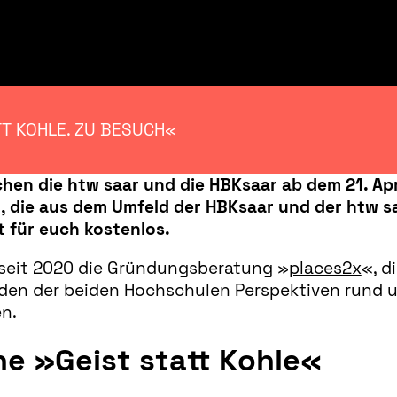
TT KOHLE. ZU BESUCH«
chen die htw saar und die HBKsaar ab dem 21. Apr
 die aus dem Umfeld der HBKsaar und der htw s
 für euch kostenlos.
 seit 2020 die Gründungsberatung »
places2x
«, d
den der beiden Hochschulen Perspektiven rund 
n.
he »Geist statt Kohle«