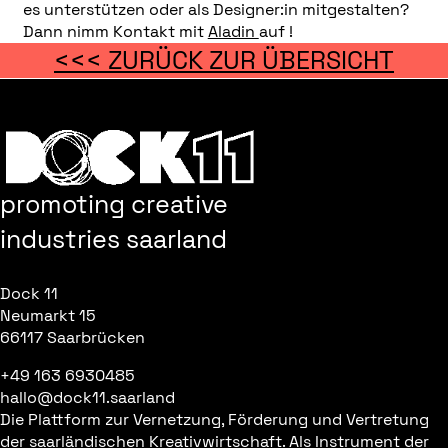
es unterstützen oder als Designer:in mitgestalten?
Dann nimm Kontakt mit
Aladin
auf !
<<< ZURÜCK ZUR ÜBERSICHT
promoting creative
industries saarland
Dock 11
Neumarkt 15
66117 Saarbrücken
+49 163 6930485
hallo@dock11.saarland
Die Plattform zur Vernetzung, Förderung und Vertretung
der saarländischen Kreativwirtschaft. Als Instrument der