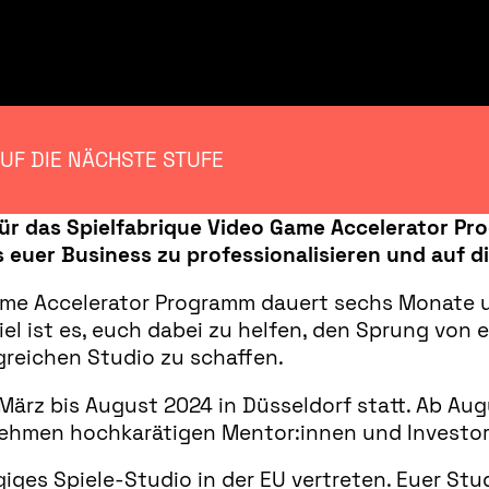
UF DIE NÄCHSTE STUFE
für das Spielfabrique Video Game Accelerator P
 euer Business zu professionalisieren und auf d
Game Accelerator Programm dauert sechs Monate
iel ist es, euch dabei zu helfen, den Sprung vo
greichen Studio zu schaffen.
März bis August 2024 in Düsseldorf statt. Ab Au
rnehmen hochkarätigen Mentor:innen und Investor
iges Spiele-Studio in der EU vertreten. Euer St