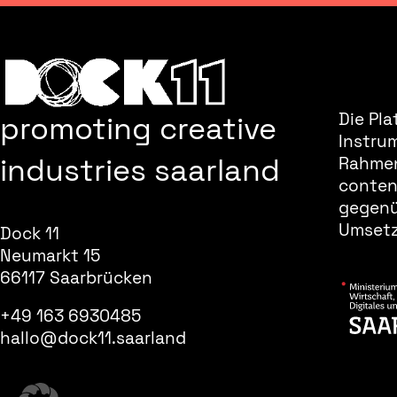
promoting creative
Die Pla
Instru
industries saarland
Rahmen
content
gegenüb
Umsetz
Dock 11
Neumarkt 15
66117 Saarbrücken
+49 163 6930485
hallo@dock11.saarland