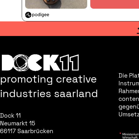
promoting creative
Die Pla
Instru
industries saarland
Rahmen
content
gegenüb
Umsetz
Dock 11
Neumarkt 15
66117 Saarbrücken