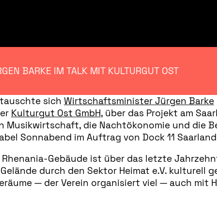
GEN BARKE IM TALK MIT KULTURGUT OST
 tauschte sich
Wirtschaftsminister Jürgen Barke
der
Kulturgut Ost GmbH
, über das Projekt am Saar
n Musikwirtschaft, die Nachtökonomie und die B
sabel Sonnabend im Auftrag von Dock 11 Saarland
henania-Gebäude ist über das letzte Jahrzehnt 
elände durch den Sektor Heimat e.V. kulturell ge
räume — der Verein organisiert viel — auch mit H