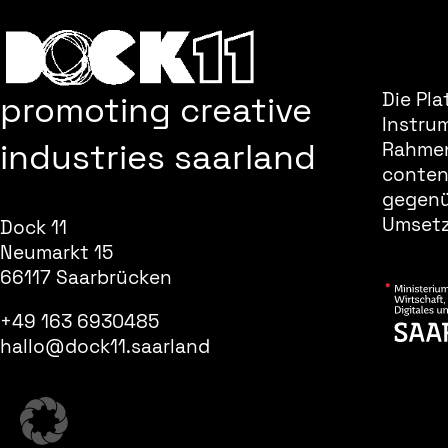
promoting creative
Die Pla
Instru
industries saarland
Rahmen
content
gegenüb
Umsetz
Dock 11
Neumarkt 15
66117 Saarbrücken
+49 163 6930485
hallo@dock11.saarland