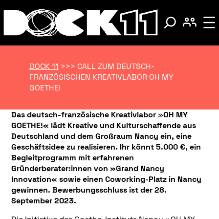
DOCK 11
>>>
CALL ZUM DEUTSCH-
FRANZÖSISCHEN KREATIVLABOR OH MY
GOETHE!
Das deutsch-französische Kreativlabor
»
OH MY
GOETHE!« lädt Kreative und Kulturschaffende aus
Deutschland und dem Großraum Nancy ein, eine
Geschäftsidee zu realisieren. Ihr könnt 5.000 €, ein
Begleitprogramm mit erfahrenen
Gründerberater:innen von »Grand Nancy
Innovation«
sowie einen Coworking-Platz in Nancy
gewinnen. Bewerbungsschluss ist der 28.
September 2023.