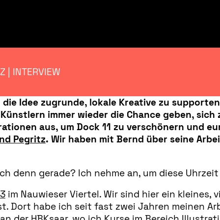
Z | INTERVIEW
 die Idee zugrunde, lokale Kreative zu supporte
Künstlern immer wieder die Chance geben, sich 
trationen aus, um Dock 11 zu verschönern und e
nd Pegritz
. Wir haben mit Bernd über seine Arbe
ich denn gerade? Ich nehme an, um diese Uhrzeit
13
im Nauwieser Viertel. Wir sind hier ein kleines, 
 ist. Dort habe ich seit fast zwei Jahren meinen A
 an der
HBKsaar
, wo ich Kurse im Bereich Illustra