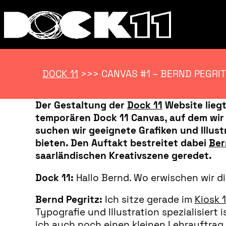
DOCK 11
>>>
CANVAS #1 – BERND PEGRIT
Der Gestaltung der
Dock 11
Website liegt
temporären Dock 11 Canvas, auf dem wir 
suchen wir geeignete Grafiken und Illus
bieten. Den Auftakt bestreitet dabei
Ber
saarländischen Kreativszene geredet.
Dock 11:
Hallo Bernd. Wo erwischen wir d
Bernd Pegritz:
Ich sitze gerade im
Kiosk 
Typografie und Illustration spezialisiert
ich auch noch einen kleinen Lehrauftrag