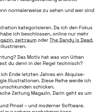
enn normalerweise zu sehen und wer sind
ustration kategorisieren. Da ich den Fokus
 habe ich beschlossen, online nur mehr
gazin
,
zeit:raum
oder
The Dandy is Dead
,
llustrieren.
 Richtung? Das Motiv hat was von Urban
test du denn in der Regel technisch?
 ich Ende letzten Jahres ein Akquise-
gie Illustrationen. Diese Reihe werde ich
Wunschkunden schicken.
che Zeitung Magazin. Darin geht es um
e und Pinsel – und moderner Software.
tal nur schwer nachahmen kann.