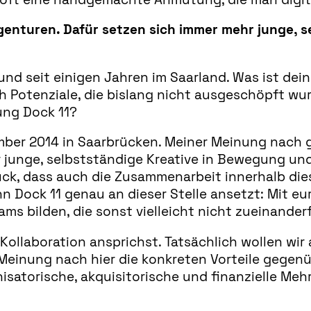
genturen. Dafür setzen sich immer mehr junge, 
und seit einigen Jahren im Saarland. Was ist dei
ch Potenziale, die bislang nicht ausgeschöpft w
ung Dock 11?
mber 2014 in Saarbrücken. Meiner Meinung nach 
 junge, selbstständige Kreative in Bewegung un
uck, dass auch die Zusammenarbeit innerhalb di
nn Dock 11 genau an dieser Stelle ansetzt: Mit eur
ams bilden, die sonst vielleicht nicht zueinande
ollaboration ansprichst. Tatsächlich wollen wir 
Meinung nach hier die konkreten Vorteile gegen
isatorische, akquisitorische und finanzielle Meh