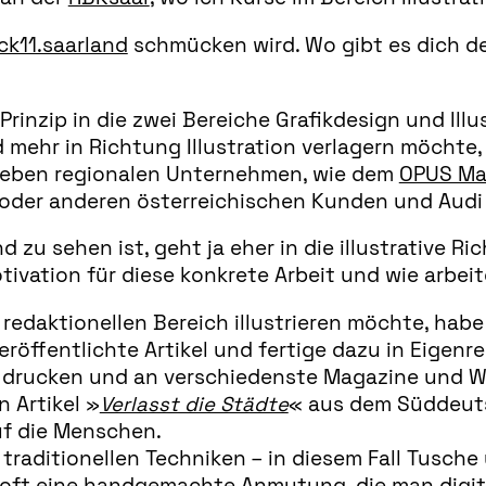
ck11.saarland
schmücken wird. Wo gibt es dich d
 Prinzip in die zwei Bereiche Grafikdesign und Ill
mehr in Richtung Illustration verlagern möchte,
 Neben regionalen Unternehmen, wie dem
OPUS Ma
 oder anderen österreichischen Kunden und Audi i
and zu sehen ist, geht ja eher in die illustrative
tivation für diese konkrete Arbeit und wie arbei
 redaktionellen Bereich illustrieren möchte, habe
eröffentlichte Artikel und fertige dazu in Eigenre
 drucken und an verschiedenste Magazine und 
n Artikel »
Verlasst die Städte
« aus dem Süddeuts
uf die Menschen.
 traditionellen Techniken – in diesem Fall Tusch
 oft eine handgemachte Anmutung, die man digi