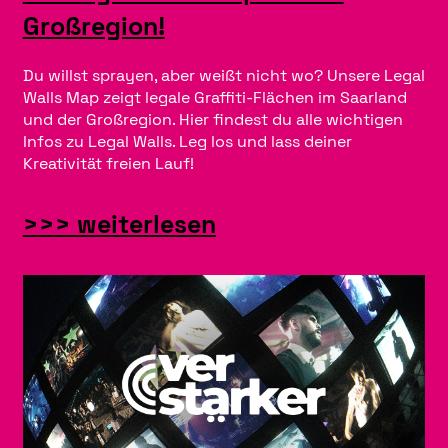
h
Großregion!
l
Du willst sprayen, aber weißt nicht wo? Unsere Legal
s
Walls Map zeigt legale Graffiti-Flächen im Saarland
und der Großregion. Hier findest du alle wichtigen
c
Infos zu Legal Walls. Leg los und lass deiner
h
Kreativität freien Lauf!
r
:
>>> weiterlesen
ä
D
n
i
k
e
e
L
a
e
l
g
s