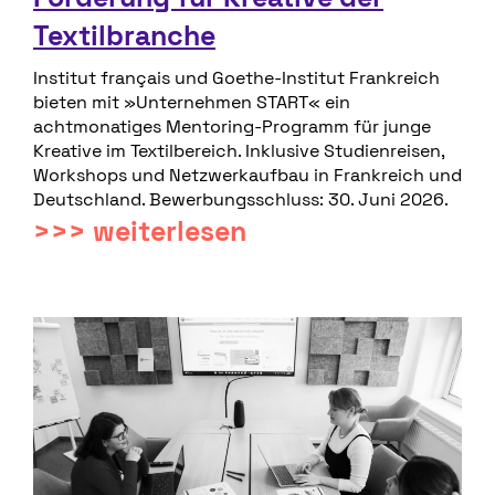
c
Textilbranche
!
k
Institut français und Goethe-Institut Frankreich
k
bieten mit »Unternehmen START« ein
o
achtmonatiges Mentoring-Programm für junge
Kreative im Textilbereich. Inklusive Studienreisen,
p
Workshops und Netzwerkaufbau in Frankreich und
p
Deutschland. Bewerbungsschluss: 30. Juni 2026.
>>> weiterlesen
l
u
n
g
e
n
–