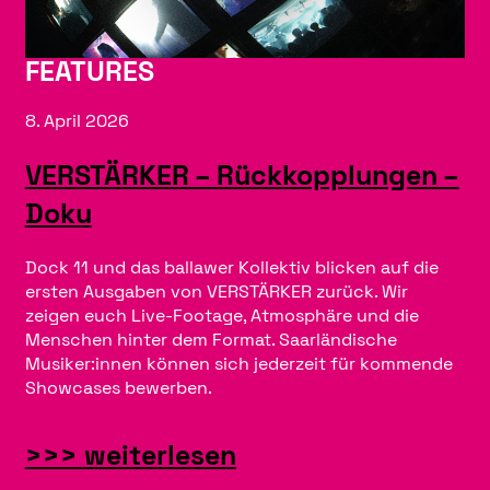
a
L
l
e
FEATURES
W
b
8. April 2026
a
e
VERSTÄRKER – Rückkopplungen –
l
n
Doku
l
s
s
r
Dock 11 und das ballawer Kollektiv blicken auf die
M
e
ersten Ausgaben von VERSTÄRKER zurück. Wir
zeigen euch Live-Footage, Atmosphäre und die
a
t
Menschen hinter dem Format. Saarländische
p
Musiker:innen können sich jederzeit für kommende
t
Showcases bewerben.
f
e
ü
r
:
>>> weiterlesen
r