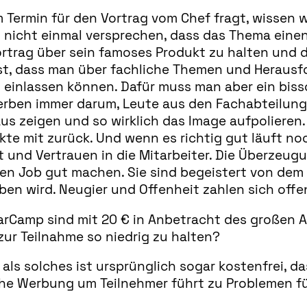
ermin für den Vortrag vom Chef fragt, wissen wi
en nicht einmal versprechen, dass das Thema ein
Vortrag über sein famoses Produkt zu halten und
t, dass man über fachliche Themen und Herausfor
einlassen können. Dafür muss man aber ein bissc
erben immer darum, Leute aus den Fachabteilung
s zeigen und so wirklich das Image aufpolieren.
te mit zurück. Und wenn es richtig gut läuft noc
und Vertrauen in die Mitarbeiter. Die Überzeugu
en Job gut machen. Sie sind begeistert von dem S
en wird. Neugier und Offenheit zahlen sich offen
arCamp sind mit 20 € in Anbetracht des großen An
 zur Teilnahme so niedrig zu halten?
als solches ist ursprünglich sogar kostenfrei, d
che Werbung um Teilnehmer führt zu Problemen f