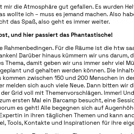
at mir die Atmosphäre gut gefallen. Es wurden He
s wollte ich – muss es jemand machen. Also habe 
cht das Spaß, also geht es immer weiter.
lbst, und hier passiert das Phantastische!
 Rahmenbedingen. Für die Räume ist die htw saar 
anken! Darüber hinaus kümmern wir uns darum, da
es Thema, damit geben wir uns immer sehr viel Mü
geplant und gehalten werden können. Die Inhalte
s kommen zwischen 150 und 200 Menschen in den 
er melden sich auch viele Neue. Dann bitten wir 
der Grid voll mit Themenvorschlägen. Immer! Und 
e zum ersten Mal ein Barcamp besucht, eine Sessio
worum es geht! Alle begegnen sich auf Augenhöhe
 Expertin in ihren täglichen Themen und kann and
, Tools, Kontakte und Inspirationen für ihre eig