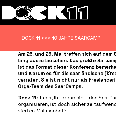
DOCK 11
>>>
10 JAHRE SAARCAMP
Am 25. und 26. Mai treffen sich auf de
lang auszutauschen. Das größte Barcamp 
ist das Format dieser Konferenz bemerk
und warum es für die saarländische (Krea
verraten. Sie ist nicht nur als Freelanc
Orga-Team des SaarCamps.
Dock 11:
Tanja, Ihr organisiert das
SaarC
organisieren, ist doch sicher zeitaufwe
vierten Mal machst?