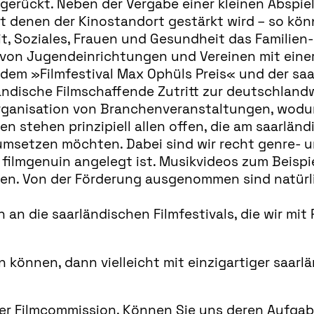
 gerückt. Neben der Vergabe einer kleinen Abspie
it denen der Kinostandort gestärkt wird – so kön
t, Soziales, Frauen und Gesundheit das Familien
von Jugendeinrichtungen und Vereinen mit einer
dem »Filmfestival Max Ophüls Preis« und der sa
ndische Filmschaffende Zutritt zur deutschlandw
rganisation von Branchenveranstaltungen, wodu
en stehen prinzipiell allen offen, die am saarlän
umsetzen möchten. Dabei sind wir recht genre- u
t filmgenuin angelegt ist. Musikvideos zum Beispie
en. Von der Förderung ausgenommen sind natürl
an die saarländischen Filmfestivals, die wir mit
 können, dann vielleicht mit einzigartiger saarl
er Filmcommission. Können Sie uns deren Aufgab