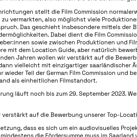
nrichtungen stellt die Film Commission normalerw
t zu vermarkten, also möglichst viele Produktio
spruch. Das geschieht insbesondere mittels der 
ermöglichkeiten. Dabei dient die Film Commissio
ber:innen sowie zwischen Produktionen und Filmd
e mit dem Location Guide, aber natürlich bewer
den Jahren wollen wir verstärkt auf die Bewer
dann vielleicht mit einzigartiger saarländischer 
hr wieder Teil der German Film Commission und b
d als einheitlichen Filmstandort.
erung läuft noch bis zum 29. September 2023. We
 verstärkt auf die Bewerbung unserer Top-Locat
zung, dass es sich um ein audiovisuelles Projek
d.h. mindestens die Fördersumme muss im Saarlan