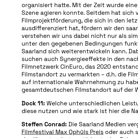
organisiert hatte. Mit der Zeit wurde ei
Szene agieren konnte. Seitdem hat sich 
Filmprojektförderung, die sich in den le
ausdifferenziert hat, fördern wir den saa
verstehen wir uns dabei nicht nur als si
unter den gegebenen Bedingungen funkt
Saarland sich weiterentwickeln kann. Dab
suchen auch Synergieeffekte in den nac
Filmnetzwerk CinEuro, das 2020 entstand
Filmstandort zu vermarkten – d.h. die F
auf internationale Wahrnehmung zu habe
gesamtdeutschen Filmstandort auf der W
Dock 11:
Welche unterschiedlichen Leistu
diese nutzen und wie stark ist hier die 
Steffen Conrad:
Die Saarland Medien ver
Filmfestival Max Ophüls Preis
oder auch s