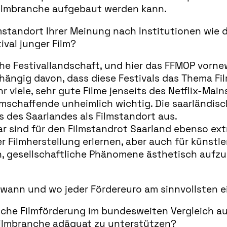
Filmbranche aufgebaut werden kann.
mstandort Ihrer Meinung nach Institutionen wie d
tival junger Film?
e Festivallandschaft, und hier das FFMOP vornew
ängig davon, dass diese Festivals das Thema Fil
 viele, sehr gute Filme jenseits des Netflix-Mains
mschaffende unheimlich wichtig. Die saarländisc
s des Saarlandes als Filmstandort aus.
 sind für den Filmstandrot Saarland ebenso extr
Filmherstellung erlernen, aber auch für künstler
, gesellschaftliche Phänomene ästhetisch aufzu
, wann und wo jeder Fördereuro am sinnvollsten e
ische Filmförderung im bundesweiten Vergleich a
Filmbranche adäquat zu unterstützen?