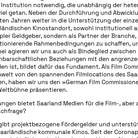
ne Institution notwendig, die unabhängig der het
viel getan. Neben der Durchführung und Abwicklu
tzten Jahren weiter in die Unterstützung der ei
rländischen Kinostandort, sowohl institutionell a
mpler Geldgeber, sondern als Partner der Branche
ionierende Rahmenbedingungen zu schaffen, unt
ei agieren wir uns auch als Bindeglied zwischen
hbarschaftlichen Beziehungen mit den angrenze
en ist, bildet dafür das Fundament. Als Film Com
ilmwelt von den spannenden Filmlocations des Sa
n, haben wir uns den »German Film Commissione
eltbühne präsentieren.
ngen bietet Saarland Medien für die Film-, abe
Nachfrage?
gibt projektbezogene Fördergelder und unterstü
aarländische kommunale Kinos. Seit der Corona