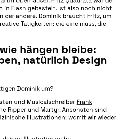
artin Oberhauser
. Fritz Quadrata war der
in Flash gebastelt. Ist also noch nicht
nn der andere. Dominik braucht Fritz, um
ative Tätigkeiten: die eine muss, die
dwie hängen bleibe:
eben, natürlich Design
tätigen Dominik um?
isten und Musicalschreiber
Frank
he Ripper
und
Martyr
. Ansonsten sind
izinische Illustrationen; womit wir wieder
 deinen Illustrationen be-