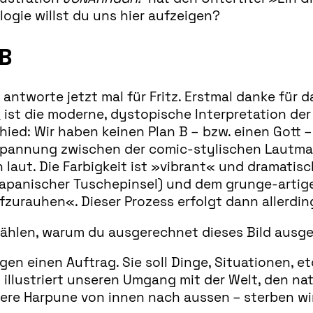
logie willst du uns hier aufzeigen?
 B
ntworte jetzt mal für Fritz. Erstmal danke für d
!
ist die moderne, dystopische Interpretation der
ied: Wir haben keinen Plan B – bzw. einen Gott 
pannung zwischen der comic-stylischen Lautmale
 laut. Die Farbigkeit ist »vibrant« und dramat
panischer Tuschepinsel) und dem grunge-artigen
fzurauhen«. Dieser Prozess erfolgt dann allerdin
ählen, warum du ausgerechnet dieses Bild ausg
ugen einen Auftrag. Sie soll Dinge, Situationen, 
 illustriert unseren Umgang mit der Welt, den n
sere Harpune von innen nach aussen – sterben wir