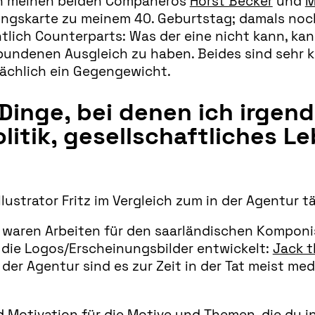
ch meinen beiden Companeros
Horst Becker
und
M
ngskarte zu meinem 40. Geburtstag; damals noch 
ntlich Counterparts: Was der eine nicht kann, ka
ndenen Ausgleich zu haben. Beides sind sehr kre
tsächlich ein Gegengewicht.
e Dinge, bei denen ich irgen
olitik, gesellschaftliches L
llustrator Fritz im Vergleich zum in der Agentur 
 waren Arbeiten für den saarländischen Kompon
h die Logos/Erscheinungsbilder entwickelt:
Jack t
 der Agentur sind es zur Zeit in der Tat meist med
Motivation für die Motive und Themen, die du in