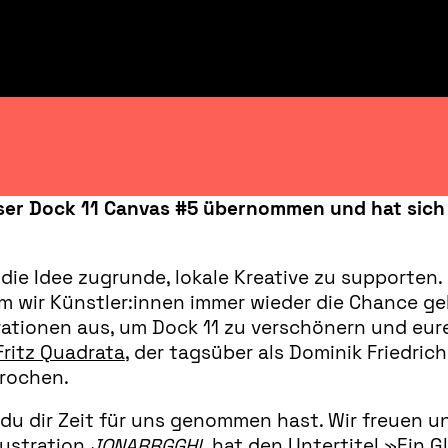
nser Dock 11 Canvas #5 übernommen und hat sich
 die Idee zugrunde, lokale Kreative zu supporten
m wir Künstler:innen immer wieder die Chance ge
trationen aus, um Dock 11 zu verschönern und eur
Fritz Quadrata
, der tagsüber als Dominik Friedric
prochen.
u dir Zeit für uns genommen hast. Wir freuen uns 
lustration
JONARRGGH!
hat den Untertitel »Ein G