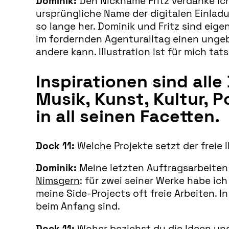
Dominik:
Den Nickname Fritz verdanke i
ursprüngliche Name der digitalen Einladu
so lange her. Dominik und Fritz sind eige
im fordernden Agenturalltag einen ungebu
andere kann. Illustration ist für mich ta
Inspirationen sind all
Musik, Kunst, Kultur, P
in all seinen Facetten.
Dock 11:
Welche Projekte setzt der freie I
Dominik:
Meine letzten Auftragsarbeiten
Nimsgern
: für zwei seiner Werke habe ic
meine Side-Projects oft freie Arbeiten. In
beim Anfang sind.
Dock 11:
Woher beziehst du die Ideen und 