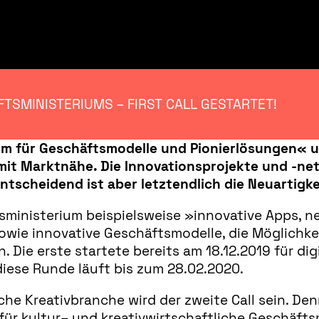
TSMINISTERIUMS – FIRST CALL GESTARTET!
mm für Geschäftsmodelle und Pionierlösungen« 
t Marktnähe. Die Innovationsprojekte und -netz
ntscheidend ist aber letztendlich die Neuartigk
sministerium beispielsweise »innovative
Apps
, n
wie innovative Geschäftsmodelle, die Möglichkei
 Die erste startete bereits am 18.12.2019 für di
iese Runde läuft bis zum 28.02.2020.
che Kreativbranche wird der zweite Call sein. Den
für kultur– und kreativwirtschaftliche Geschäftsm