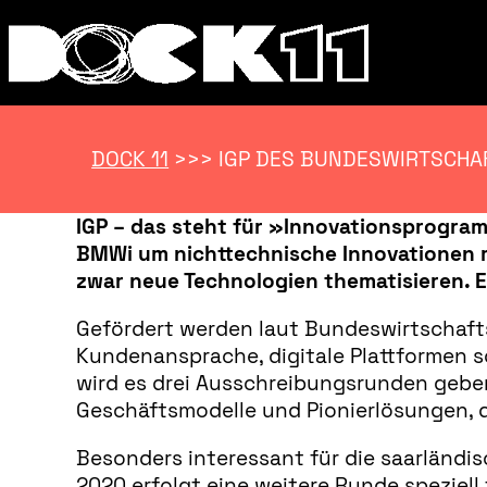
DOCK 11
>>>
IGP DES BUNDESWIRTSCHAF
IGP – das steht für »Innovationsprogra
BMWi um nichttechnische Innovationen mi
zwar neue Technologien thematisieren. E
Gefördert werden laut Bundeswirtschaft
Kundenansprache, digitale Plattformen so
wird es drei Ausschreibungsrunden geben.
Geschäftsmodelle und Pionierlösungen, d
Besonders interessant für die saarländis
2020 erfolgt eine weitere Runde speziell 