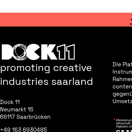
promoting creative
Die Pla
Instru
industries saarland
Rahmen
content
gegenüb
Umsetz
Dock 11
Neumarkt 15
66117 Saarbrücken
+49 163 6930485