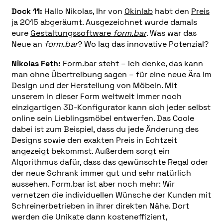
Dock 11:
Hallo Nikolas, Ihr von
Okinlab
habt den
Preis
ja 2015 abgeräumt. Ausgezeichnet wurde damals
eure
Gestaltungssoftware
form.bar
. Was war das
Neue an
form.bar
? Wo lag das innovative Potenzial?
Nikolas Feth:
Form.bar steht – ich denke, das kann
man ohne Übertreibung sagen – für eine neue Ära im
Design und der Herstellung von Möbeln. Mit
unserem in dieser Form weltweit immer noch
einzigartigen 3D-Konfigurator kann sich jeder selbst
online sein Lieblingsmöbel entwerfen. Das Coole
dabei ist zum Beispiel, dass du jede Änderung des
Designs sowie den exakten Preis in Echtzeit
angezeigt bekommst. Außerdem sorgt ein
Algorithmus dafür, dass das gewünschte Regal oder
der neue Schrank immer gut und sehr natürlich
aussehen. Form.bar ist aber noch mehr: Wir
vernetzen die individuellen Wünsche der Kunden mit
Schreinerbetrieben in ihrer direkten Nähe. Dort
werden die Unikate dann kosteneffizient,