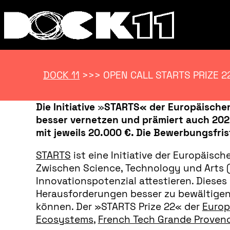
DOCK 11
>>>
OPEN CALL STARTS PRIZE 2
Die Initiative
»
STARTS« der Europäischen 
besser vernetzen und prämiert auch 2022
mit jeweils 20.000 €. Die Bewerbungsfris
STARTS
ist eine Initiative der Europäisc
Zwischen Science, Technology und Arts (
Innovationspotenzial attestieren. Diese
Herausforderungen besser zu bewältigen
können. Der »STARTS Prize 22« der
Europ
Ecosystems
,
French Tech Grande Proven