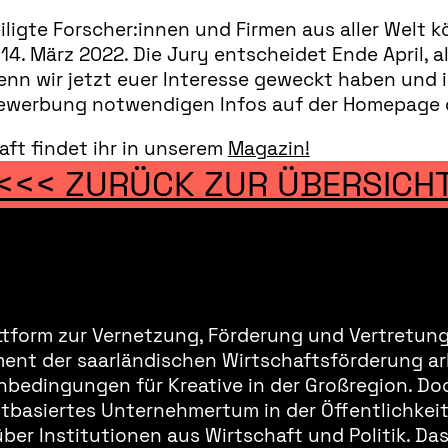
igte Forscher:innen und Firmen aus aller Welt kö
. März 2022. Die Jury entscheidet Ende April, a
enn wir jetzt euer Interesse geweckt haben und i
r Bewerbung notwendigen Infos auf der Homepage 
aft findet ihr in unserem
Magazin!
<<< ZURÜCK ZUR ÜBERSICH
ttform zur Vernetzung, Förderung und Vertretung 
ment der saarländischen Wirtschaftsförderung ar
bedingungen für Kreative in der Großregion. Doc
basiertes Unternehmertum in der Öffentlichkeit 
er Institutionen aus Wirtschaft und Politik. Da