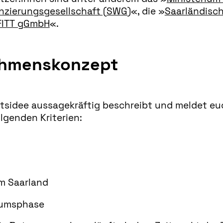
nzierungsgesellschaft (SWG)
«, die »
Saarländisch
FITT gGmbH
«.
ehmenskonzept
ftsidee aussagekräftig beschreibt und meldet euc
genden Kriterien:
im Saarland
tumsphase