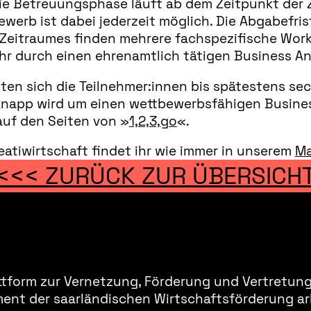
ie Betreuungsphase läuft ab dem Zeitpunkt der 
ewerb ist dabei jederzeit möglich. Die Abgabefri
s Zeitraumes finden mehrere fachspezifische Work
hr durch einen ehrenamtlich tätigen Business An
llten sich die Teilnehmer:innen bis spätestens s
knapp wird um einen wettbewerbsfähigen Business
auf den Seiten von »
1,2,3,go
«.
atiwirtschaft findet ihr wie immer in unserem
Ma
<<< ZURÜCK ZUR ÜBERSICH
ttform zur Vernetzung, Förderung und Vertretung 
ment der saarländischen Wirtschaftsförderung ar