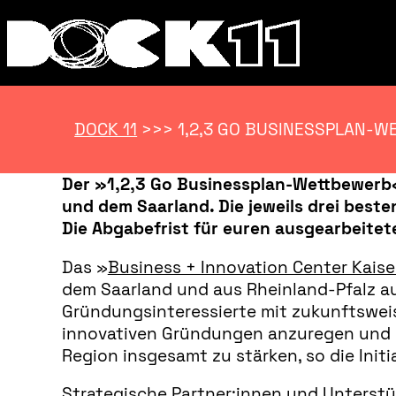
DOCK 11
>>>
1,2,3 GO BUSINESSPLAN-
Der »1,2,3 Go Businessplan-Wettbewerb«
und dem Saarland. Die jeweils drei best
Die Abgabefrist für euren ausgearbeitet
Das »
Business + Innovation Center Kais
dem Saarland und aus Rheinland-Pfalz au
Gründungsinteressierte mit zukunftsweis
innovativen Gründungen anzuregen und da
Region insgesamt zu stärken, so die Initi
Strategische Partner:innen und Unterstü