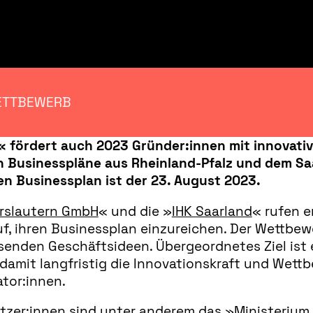
WETTBEWERB
 fördert auch 2023 Gründer:innen mit innovativ
en Businesspläne aus Rheinland-Pfalz und dem Sa
en Businessplan ist der 23. August 2023.
erslautern GmbH
« und die »
IHK Saarland
« rufen e
f, ihren Businessplan einzureichen. Der Wettbewe
enden Geschäftsideen. Übergeordnetes Ziel ist e
mit langfristig die Innovationskraft und Wettbe
ator:innen.
tzer:innen sind unter anderem das »
Ministerium 